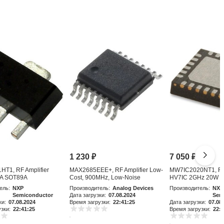
1 230
₽
7 050
₽
T1, RF Amplifier
MAX2685EEE+, RF Amplifier Low-
MW7IC2020NT1, RF 
A SOT89A
Cost, 900MHz, Low-Noise
HV7IC 2GHz 20W 
Amplifier an
ель:
NXP
Производитель:
Analog Devices
Производитель:
NXP
Semiconductor
Дата загрузки:
07.08.2024
Sem
ки:
07.08.2024
Время загрузки:
22:41:25
Дата загрузки:
07.08
зки:
22:41:25
Время загрузки:
22:4