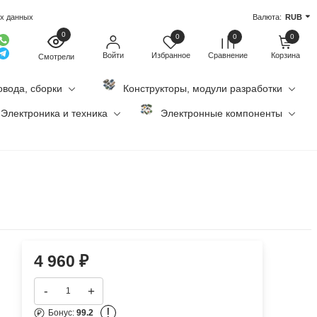
ых данных
Валюта:
RUB
0
0
0
0
Войти
Избранное
Сравнение
Корзина
Смотрели
овода, сборки
Конструкторы, модули разработки
Электроника и техника
Электронные компоненты
4 960
₽
-
+
!
Бонус:
99.2