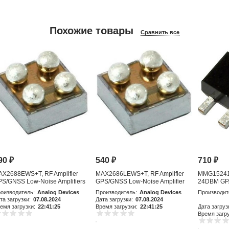
Похожие товары
Сравнить все
90
₽
540
₽
710
₽
AX2688EWS+T, RF Amplifier
MAX2686LEWS+T, RF Amplifier
MMG15241H
S/GNSS Low-Noise Amplifiers
GPS/GNSS Low-Noise Amplifier
24DBM GP
with Integr
оизводитель:
Analog Devices
Производитель:
Analog Devices
Производит
та загрузки:
07.08.2024
Дата загрузки:
07.08.2024
емя загрузки:
22:41:25
Время загрузки:
22:41:25
Дата загруз
Время загру