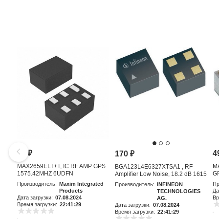
81
₽
4
170
₽
MAX2659ELT+T, IC RF AMP GPS
M
BGA123L4E6327XTSA1 , RF
1575.42MHZ 6UDFN
GP
Amplifier Low Noise, 18.2 dB 1615
MHz, 4-Pin TSLP-4-11
Производитель:
Maxim Integrated
Пр
Производитель:
INFINEON
Products
Да
TECHNOLOGIES
Дата загрузки:
07.08.2024
Вр
AG.
Время загрузки:
22:41:29
Дата загрузки:
07.08.2024
Время загрузки:
22:41:29