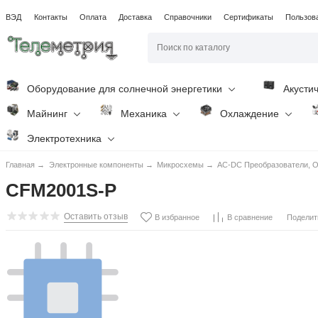
ВЭД
Контакты
Оплата
Доставка
Справочники
Сертификаты
Пользов
Оборудование для солнечной энергетики
Акусти
Майнинг
Механика
Охлаждение
Электротехника
Главная
→
Электронные компоненты
→
Микросхемы
→
AC-DC Преобразователи, O
CFM2001S-P
Оставить отзыв
Поделит
В избранное
В сравнение