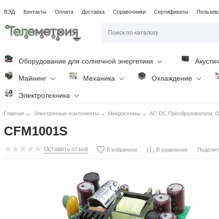
ВЭД
Контакты
Оплата
Доставка
Справочники
Сертификаты
Пользов
Оборудование для солнечной энергетики
Акусти
Майнинг
Механика
Охлаждение
Электротехника
Главная
→
Электронные компоненты
→
Микросхемы
→
AC-DC Преобразователи, O
CFM1001S
Оставить отзыв
Поделит
В избранное
В сравнение