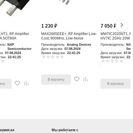
1 230
₽
7 050
₽
T1, RF Amplifier
MAX2685EEE+, RF Amplifier Low-
MW7IC2020NT1, RF 
A SOT89A
Cost, 900MHz, Low-Noise
HV7IC 2GHz 20W 
Amplifier an
ель:
NXP
Производитель:
Analog Devices
Производитель:
NXP
Semiconductor
Дата загрузки:
07.08.2024
Sem
ки:
07.08.2024
Время загрузки:
22:41:25
Дата загрузки:
07.08
зки:
22:41:25
Время загрузки:
22:4
В корзину
ину
В корзину
сервисах
Мы работаем с