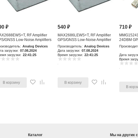
90
₽
540
₽
710
₽
AX2688EWS+T, RF Amplifier
MAX2686LEWS+T, RF Amplifier
MMG15241H
S/GNSS Low-Noise Amplifiers
GPS/GNSS Low-Noise Amplifier
24DBM GP
with Integr
оизводитель:
Analog Devices
Производитель:
Analog Devices
Производит
та загрузки:
07.08.2024
Дата загрузки:
07.08.2024
емя загрузки:
22:41:25
Время загрузки:
22:41:25
Дата загруз
Время загру
В корзину
В корзину
В корз
Каталог
Мы на других 