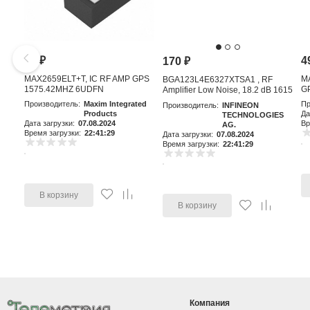
81
₽
4
170
₽
MAX2659ELT+T, IC RF AMP GPS
M
BGA123L4E6327XTSA1 , RF
1575.42MHZ 6UDFN
GP
Amplifier Low Noise, 18.2 dB 1615
MHz, 4-Pin TSLP-4-11
Производитель:
Maxim Integrated
Пр
Производитель:
INFINEON
Products
Да
TECHNOLOGIES
Дата загрузки:
07.08.2024
Вр
AG.
Время загрузки:
22:41:29
Дата загрузки:
07.08.2024
Время загрузки:
22:41:29
В корзину
В корзину
Компания