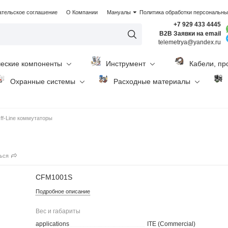
ательское соглашение
О Компании
Мануалы
Политика обработки персональн
+7 929 433 4445
B2B Заявки на email
telemetrya@yandex.ru
ческие компоненты
Инструмент
Кабели, пр
Охранные системы
Расходные материалы
ff-Line коммутаторы
ься
CFM1001S
Подробное описание
Вес и габариты
applications
ITE (Commercial)