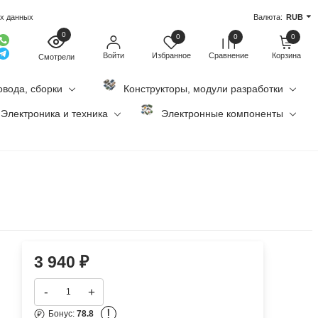
ых данных
Валюта:
RUB
0
0
0
0
Войти
Избранное
Сравнение
Корзина
Смотрели
овода, сборки
Конструкторы, модули разработки
Электроника и техника
Электронные компоненты
3 940
₽
-
+
!
Бонус:
78.8