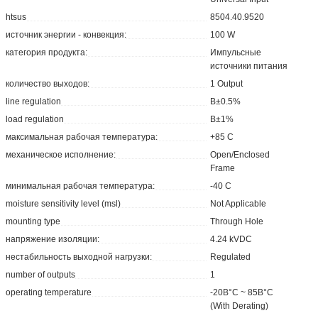
htsus
8504.40.9520
источник энергии - конвекция:
100 W
категория продукта:
Импульсные
источники питания
количество выходов:
1 Output
line regulation
В±0.5%
load regulation
В±1%
максимальная рабочая температура:
+85 C
механическое исполнение:
Open/Enclosed
Frame
минимальная рабочая температура:
-40 C
moisture sensitivity level (msl)
Not Applicable
mounting type
Through Hole
напряжение изоляции:
4.24 kVDC
нестабильность выходной нагрузки:
Regulated
number of outputs
1
operating temperature
-20В°C ~ 85В°C
(With Derating)