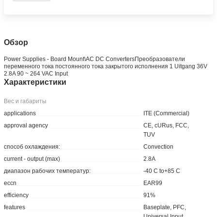
Обзор
Power Supplies - Board Mount\AC DC ConvertersПреобразователи
переменного тока постоянного тока закрытого исполнения 1 Uitgang 36V
2.8A 90 ~ 264 VAC Input
Характеристики
Вес и габариты
applications
ITE (Commercial)
approval agency
CE, cURus, FCC,
TUV
cпособ охлаждения:
Convection
current - output (max)
2.8A
диапазон рабочих температур:
-40 C to+85 C
eccn
EAR99
efficiency
91%
features
Baseplate, PFC,
Universal Input