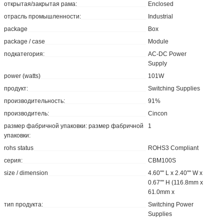
открытая/закрытая рама:
Enclosed
отрасль промышленности:
Industrial
package
Box
package / case
Module
подкатегория:
AC-DC Power
Supply
power (watts)
101W
продукт:
Switching Supplies
производительность:
91%
производитель:
Cincon
размер фабричной упаковки: размер фабричной
1
упаковки:
rohs status
ROHS3 Compliant
серия:
CBM100S
size / dimension
4.60"" L x 2.40"" W x
0.67"" H (116.8mm x
61.0mm x
тип продукта:
Switching Power
Supplies