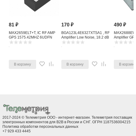
81
₽
170
₽
490
₽
MAX2659ELT+T, IC RF AMP
BGA123L4E6327XTSA1 , RF
MAX2688EWS
GPS 1575.42MHZ 6UDFN
Amplifier Low Noise, 18.2 dB
Amplifier G
1615 MHz, 4-Pin TSLP-4-11
Noise Amplifi
В корзину
В корзину
В корзин
2017-2024 © Телеметрия ООО - интернет-магазин. Телеметрия поставщик
электронных компонентов для B2B в России и СНГ. ОГРН 1187536004215
Политика обработки персональных данных
+7 929 433 4445