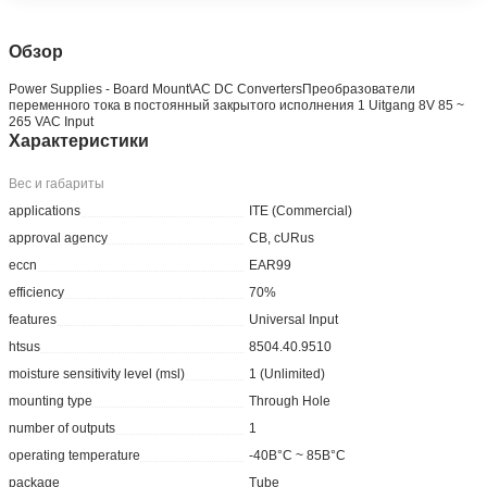
Обзор
Power Supplies - Board Mount\AC DC ConvertersПреобразователи
переменного тока в постоянный закрытого исполнения 1 Uitgang 8V 85 ~
265 VAC Input
Характеристики
Вес и габариты
applications
ITE (Commercial)
approval agency
CB, cURus
eccn
EAR99
efficiency
70%
features
Universal Input
htsus
8504.40.9510
moisture sensitivity level (msl)
1 (Unlimited)
mounting type
Through Hole
number of outputs
1
operating temperature
-40В°C ~ 85В°C
package
Tube