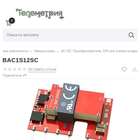
0
нные компоненты
→
Микросхемы
→
AC-DC Преобразователи, Off-Line коммутаторы
BAC1S12SC
Оставить отзыв
Поделиться