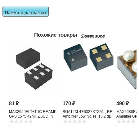
Нажмите для заказа
Похожие товары
Сравнить все
81
₽
170
₽
490
₽
MAX2659ELT+T, IC RF AMP
BGA123L4E6327XTSA1 , RF
MAX2688EWS
GPS 1575.42MHZ 6UDFN
Amplifier Low Noise, 18.2 dB
Amplifier G
1615 MHz, 4-Pin TSLP-4-11
Noise Amplifi