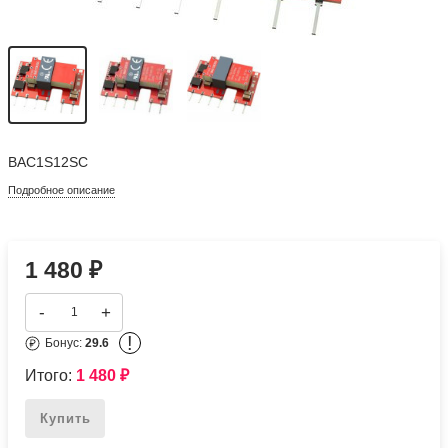
BAC1S12SC
Подробное описание
1 480
₽
-
+
!
Бонус:
29.6
Итого:
1 480
₽
Купить