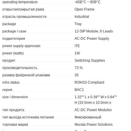
operating temperature
-40В°C ~ 85В°C
открытая/закрытая рама
Open Frame
отрасль промышленности
Industrial
package
Tray
package / case
12-SIP Module, 6 Leads
подкатегория
AC-DC Power Supply
power supply approvals
ITE
power (watts)
1W
продукт
Switching Supplies
производительность
73 %
размер фабричной упаковки
35
rohs status
ROHS3 Compliant
серия
BAC1
size / dimension
1.32"" L x 0.39"" W x 0.84""
H (33.5mm x 10.0mm x
тип продукта
AC-DC Power Modules
тип выхода источника питания
Фиксированный
торговая марка
Murata Power Solutions