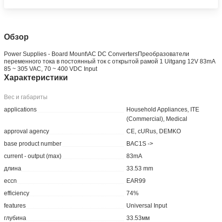
Обзор
Power Supplies - Board Mount\AC DC ConvertersПреобразователи
переменного тока в постоянный ток с открытой рамой 1 Uitgang 12V 83mA
85 ~ 305 VAC, 70 ~ 400 VDC Input
Характеристики
Вес и габариты
applications
Household Appliances, ITE
(Commercial), Medical
approval agency
CE, cURus, DEMKO
base product number
BAC1S ->
current - output (max)
83mA
длина
33.53 mm
eccn
EAR99
efficiency
74%
features
Universal Input
глубина
33.53мм