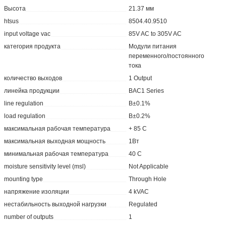
Высота
21.37 мм
htsus
8504.40.9510
input voltage vac
85V AC to 305V AC
категория продукта
Модули питания
переменного/постоянного
тока
количество выходов
1 Output
линейка продукции
BAC1 Series
line regulation
В±0.1%
load regulation
В±0.2%
максимальная рабочая температура
+ 85 C
максимальная выходная мощность
1Вт
минимальная рабочая температура
40 C
moisture sensitivity level (msl)
Not Applicable
mounting type
Through Hole
напряжение изоляции
4 kVAC
нестабильность выходной нагрузки
Regulated
number of outputs
1