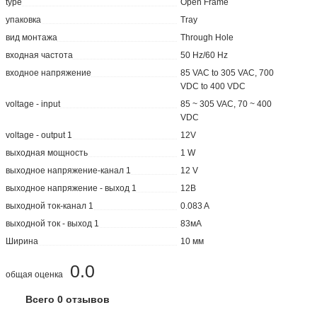
type
Open Frame
упаковка
Tray
вид монтажа
Through Hole
входная частота
50 Hz/60 Hz
входное напряжение
85 VAC to 305 VAC, 700
VDC to 400 VDC
voltage - input
85 ~ 305 VAC, 70 ~ 400
VDC
voltage - output 1
12V
выходная мощность
1 W
выходное напряжение-канал 1
12 V
выходное напряжение - выход 1
12В
выходной ток-канал 1
0.083 A
выходной ток - выход 1
83мА
Ширина
10 мм
0.0
общая оценка
Всего 0 отзывов