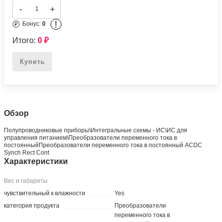
-
+
!
Бонус:
0
Итого:
0
₽
Купить
Обзор
Полупроводниковые приборы\Интегральные схемы - ИС\ИС для
управления питанием\Преобразователи переменного тока в
постоянныйПреобразователи переменного тока в постоянный ACDC
Synch Rect Cont
Характеристики
Вес и габариты
чувствительный к влажности
Yes
категория продукта
Преобразователи
переменного тока в