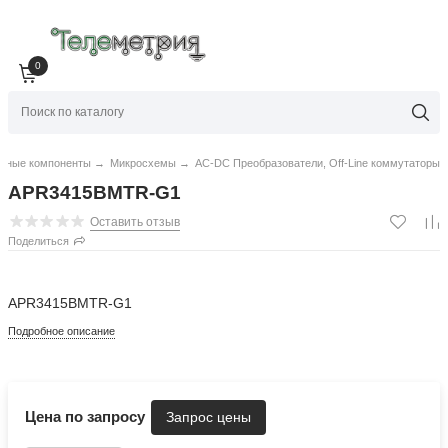
0
нные компоненты
→
Микросхемы
→
AC-DC Преобразователи, Off-Line коммутаторы
APR3415BMTR-G1
Оставить отзыв
Поделиться
APR3415BMTR-G1
Подробное описание
Цена по запросу