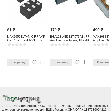
81
₽
170
₽
490
₽
MAX2659ELT+T, IC RF AMP
BGA123L4E6327XTSA1 , RF
MAX2688EWS
GPS 1575.42MHZ 6UDFN
Amplifier Low Noise, 18.2 dB
Amplifier G
1615 MHz, 4-Pin TSLP-4-11
Noise Amplifi
В корзину
В корзину
В корзин
2017-2024 © Телеметрия ООО - интернет-магазин. Телеметрия поставщик
электронных компонентов для B2B в России и СНГ. ОГРН 1187536004215