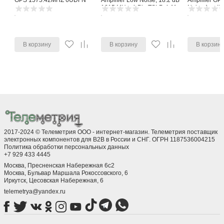
GPS 1575.42MHZ 6UDFN
Amplifier Low Noise, 18.2 dB
Amplifier G
1615 MHz, 4-Pin TSLP-4-11
Noise Amplifi
В корзину
В корзину
В корзин
2017-2024 © Телеметрия ООО - интернет-магазин. Телеметрия поставщик
электронных компонентов для B2B в России и СНГ. ОГРН 1187536004215
Политика обработки персональных данных
+7 929 433 4445
Москва, Пресненская Набережная 6с2
Москва, ​Бульвар Маршала Рокоссовского, 6
Иркутск, ​Цесовская Набережная, 6
telemetrya@yandex.ru