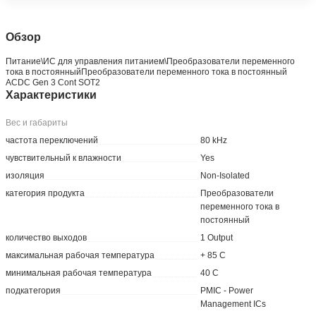
Обзор
Питание\ИС для управления питанием\Преобразователи переменного
тока в постоянныйПреобразователи переменного тока в постоянный
ACDC Gen 3 Cont SOT2
Характеристики
Вес и габариты
частота переключений
80 kHz
чувствительный к влажности
Yes
изоляция
Non-Isolated
категория продукта
Преобразователи
переменного тока в
постоянный
количество выходов
1 Output
максимальная рабочая температура
+ 85 C
минимальная рабочая температура
40 C
подкатегория
PMIC - Power
Management ICs