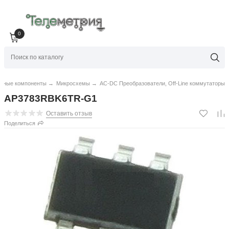
0
нные компоненты
→
Микросхемы
→
AC-DC Преобразователи, Off-Line коммутаторы
AP3783RBK6TR-G1
Оставить отзыв
Поделиться