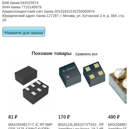
БИК банка 044525974
ИНН банка 7710140679
Корреспондентский счет банка 30101810145250000974
Юридический адрес банка 127287, г. Москва, ул. Хуторская 2-я, д. 38А, стр.
26
Нажмите для заказа
Похожие товары
Сравнить все
81
₽
170
₽
490
₽
MAX2659ELT+T, IC RF AMP
BGA123L4E6327XTSA1 , RF
MAX2688EWS