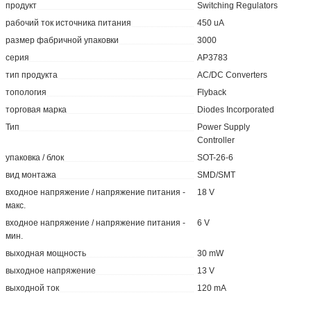
продукт
Switching Regulators
рабочий ток источника питания
450 uA
размер фабричной упаковки
3000
серия
AP3783
тип продукта
AC/DC Converters
топология
Flyback
торговая марка
Diodes Incorporated
Тип
Power Supply
Controller
упаковка / блок
SOT-26-6
вид монтажа
SMD/SMT
входное напряжение / напряжение питания -
18 V
макс.
входное напряжение / напряжение питания -
6 V
мин.
выходная мощность
30 mW
выходное напряжение
13 V
выходной ток
120 mA