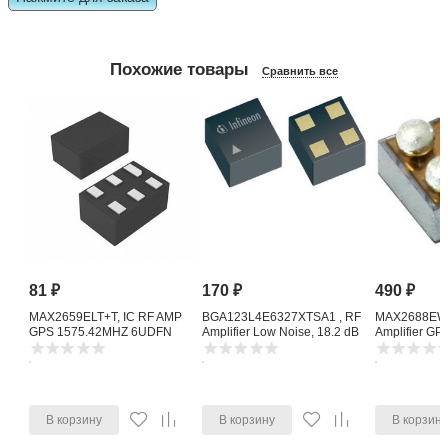
Похожие товары
Сравнить все
81
₽
170
₽
490
₽
MAX2659ELT+T, IC RF AMP
BGA123L4E6327XTSA1 , RF
MAX2688EWS
GPS 1575.42MHZ 6UDFN
Amplifier Low Noise, 18.2 dB
Amplifier G
1615 MHz, 4-Pin TSLP-4-11
Noise Amplifi
В корзину
В корзину
В корзин