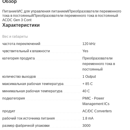
Обзор
Питание\ИС для управления питанием\Преобразователи переменного
тока в постоянныйПреобразователи переменного тока в постоянный
ACDC Gen 3 Cont
Характеристики
Вес и габариты
частота переключений
120 kHz
чувствительный к влажности
Yes
категория продукта
Преобразователи
переменного тока в
постоянный
количество выходов
1 Output
максимальная рабочая температура
+ 85 C
минимальная рабочая температура
40 C
подкатегория
PMIC - Power
Management ICs
продукт
AC/DC Converters
рабочий ток источника питания
1.8 mA
размер фабричной упаковки
3000