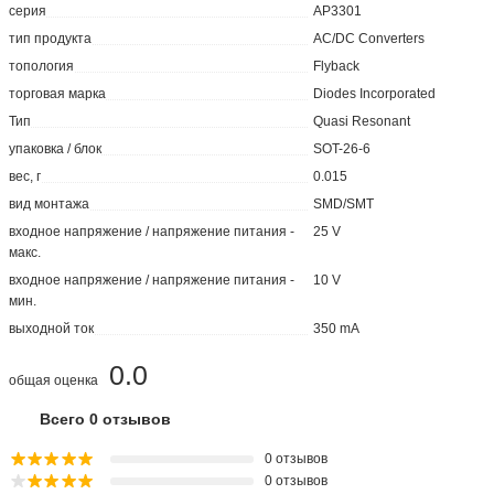
серия
AP3301
тип продукта
AC/DC Converters
топология
Flyback
торговая марка
Diodes Incorporated
Тип
Quasi Resonant
упаковка / блок
SOT-26-6
вес, г
0.015
вид монтажа
SMD/SMT
входное напряжение / напряжение питания -
25 V
макс.
входное напряжение / напряжение питания -
10 V
мин.
выходной ток
350 mA
0.0
общая оценка
Всего 0 отзывов
0 отзывов
0 отзывов