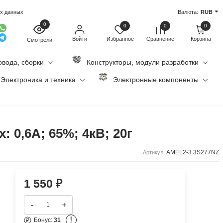
ых данных
Валюта:
RUB
0
0
0
0
Войти
Избранное
Сравнение
Корзина
Смотрели
овода, сборки
Конструкторы, модули разработки
Электроника и техника
Электронные компоненты
 0,6А; 65%; 4кВ; 20г
AMEL2-3.3S277NZ
Артикул:
1 550
₽
-
+
!
Бонус:
31