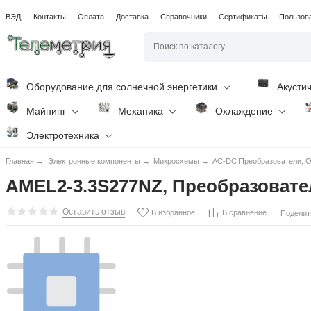
ВЭД
Контакты
Оплата
Доставка
Справочники
Сертификаты
Пользов
Оборудование для солнечной энергетики
Акусти
Майнинг
Механика
Охлаждение
Электротехника
Главная
→
Электронные компоненты
→
Микросхемы
→
AC-DC Преобразователи, O
AMEL2-3.3S277NZ, Преобразователь
Оставить отзыв
В избранное
В сравнение
Поделит