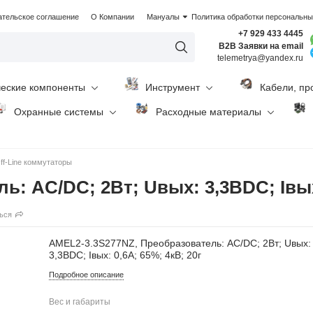
ательское соглашение
О Компании
Мануалы
Политика обработки персональн
+7 929 433 4445
B2B Заявки на email
telemetrya@yandex.ru
ческие компоненты
Инструмент
Кабели, пр
Охранные системы
Расходные материалы
ff-Line коммутаторы
: AC/DC; 2Вт; Uвых: 3,3ВDC; Iвых:
ься
AMEL2-3.3S277NZ, Преобразователь: AC/DC; 2Вт; Uвых:
3,3ВDC; Iвых: 0,6А; 65%; 4кВ; 20г
Подробное описание
Вес и габариты