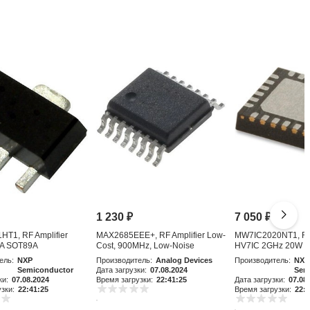
1 230
₽
7 050
₽
T1, RF Amplifier
MAX2685EEE+, RF Amplifier Low-
MW7IC2020NT1, RF 
A SOT89A
Cost, 900MHz, Low-Noise
HV7IC 2GHz 20W 
Amplifier an
ель:
NXP
Производитель:
Analog Devices
Производитель:
NXP
Semiconductor
Дата загрузки:
07.08.2024
Sem
ки:
07.08.2024
Время загрузки:
22:41:25
Дата загрузки:
07.08
зки:
22:41:25
Время загрузки:
22:4