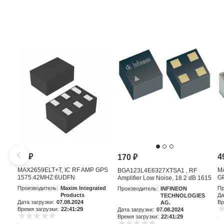
81
₽
4
170
₽
MAX2659ELT+T, IC RF AMP GPS
M
BGA123L4E6327XTSA1 , RF
1575.42MHZ 6UDFN
GP
Amplifier Low Noise, 18.2 dB 1615
MHz, 4-Pin TSLP-4-11
Производитель:
Maxim Integrated
Пр
Производитель:
INFINEON
Products
Да
TECHNOLOGIES
Дата загрузки:
07.08.2024
Вр
AG.
Время загрузки:
22:41:29
Дата загрузки:
07.08.2024
Время загрузки:
22:41:29