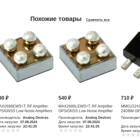
Похожие товары
Сравнить все
90
₽
540
₽
710
₽
AX2688EWS+T, RF Amplifier
MAX2686LEWS+T, RF Amplifier
MMG15241H
S/GNSS Low-Noise Amplifiers
GPS/GNSS Low-Noise Amplifier
24DBM GP
with Integr
оизводитель:
Analog Devices
Производитель:
Analog Devices
Производит
та загрузки:
07.08.2024
Дата загрузки:
07.08.2024
емя загрузки:
22:41:25
Время загрузки:
22:41:25
Дата загруз
Время загру