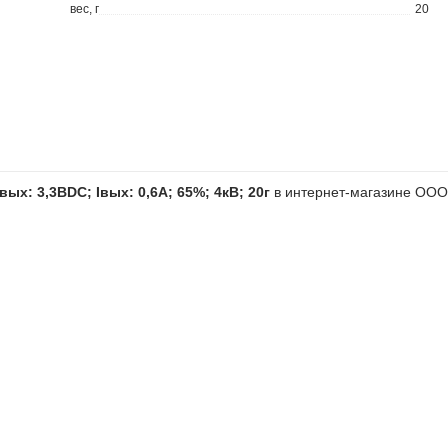
вес, г
20
х: 3,3ВDC; Iвых: 0,6А; 65%; 4кВ; 20г
в интернет-магазине ООО