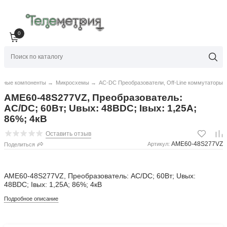
0
нные компоненты
→
Микросхемы
→
AC-DC Преобразователи, Off-Line коммутаторы
AME60-48S277VZ, Преобразователь:
AC/DC; 60Вт; Uвых: 48ВDC; Iвых: 1,25А;
86%; 4кВ
Оставить отзыв
AME60-48S277VZ
Артикул:
Поделиться