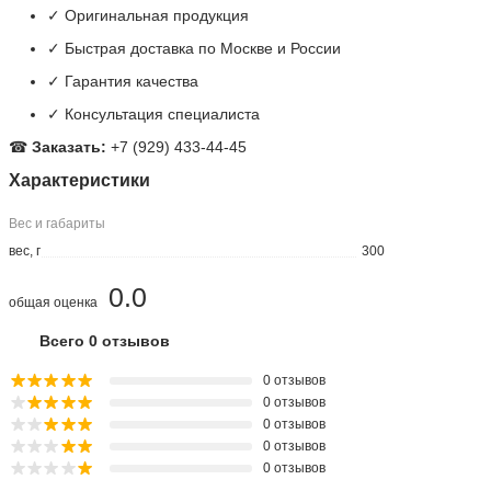
► Купить AME60-48S277VZ, Преобразователь: AC/DC; 60Вт;
Uвых: 48ВDC; Iвых: 1,25А; 86%; 4кВ
в интернет-магазине
ООО «Телеметрия».
■ Категория:
AC-DC Преобразователи, Off-Line коммутаторы
★
Цена: 4 430 руб.
Почему выбирают нас:
✓ Оригинальная продукция
✓ Быстрая доставка по Москве и России
✓ Гарантия качества
✓ Консультация специалиста
☎
Заказать:
+7 (929) 433-44-45
Характеристики
Вес и габариты
вес, г
300
0.0
общая оценка