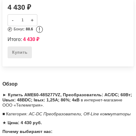
AME60-48S277VZ, Преобразователь: AC/DC; 60Вт; Uвых:
48ВDC; Iвых: 1,25А; 86%; 4кВ
Подробное описание
4 430
₽
-
+
!
Бонус:
88.6
Итого:
4 430
₽
Купить
Обзор