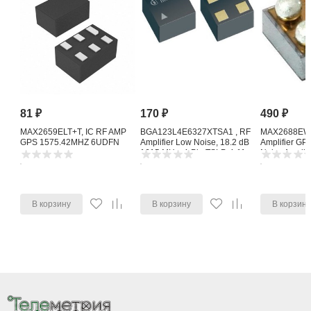
81
₽
170
₽
490
₽
MAX2659ELT+T, IC RF AMP
BGA123L4E6327XTSA1 , RF
MAX2688EWS
GPS 1575.42MHZ 6UDFN
Amplifier Low Noise, 18.2 dB
Amplifier G
1615 MHz, 4-Pin TSLP-4-11
Noise Amplifi
В корзину
В корзину
В корзин