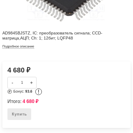
AD9845BJSTZ, IC: преобразователь сигнала; CCD-
матрица,АЦП; Ch: 1; 12бит; LQFP48
Подробное описание
4 680
₽
-
+
!
Бонус:
93.6
Итого:
4 680
₽
Купить