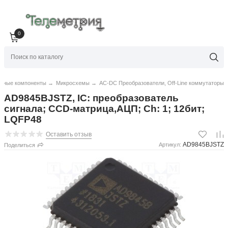
0
нные компоненты
→
Микросхемы
→
AC-DC Преобразователи, Off-Line коммутаторы
AD9845BJSTZ, IC: преобразователь
сигнала; CCD-матрица,АЦП; Ch: 1; 12бит;
LQFP48
Оставить отзыв
AD9845BJSTZ
Артикул:
Поделиться