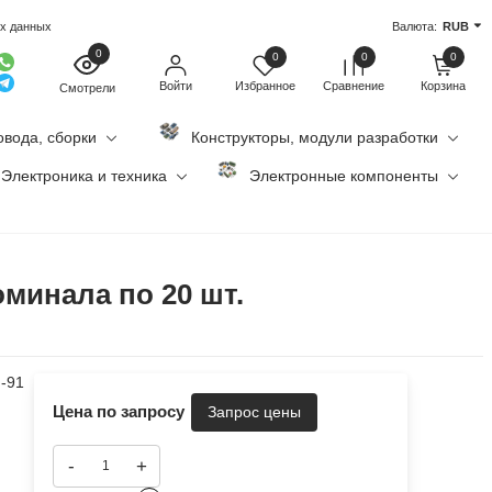
ых данных
Валюта:
RUB
0
0
0
0
Войти
Избранное
Сравнение
Корзина
Смотрели
овода, сборки
Конструкторы, модули разработки
Электроника и техника
Электронные компоненты
оминала по 20 шт.
м-91
Цена по запросу
-
+