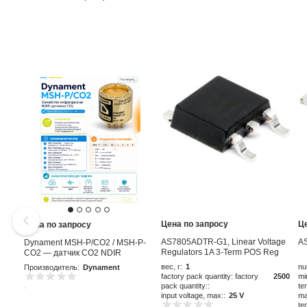
Цена по запросу
Ц
Цена по запросу
AS7805ADTR-G1, Linear Voltage
A
Dynament MSH-P/CO2 / MSH-P-
Regulators 1A 3-Term POS Reg
CO2 — датчик CO2 NDIR
Output 1A
вес, г:
1
nu
Производитель:
Dynament
factory pack quantity: factory
2500
mi
pack quantity::
te
input voltage, max::
25 V
ma
te