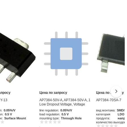
апросу
Цена по запросу
Цена по запросу
Y-13
AP7384-50V-A, AP7384-50V-A, 1
AP7384-70SA-7
Low Dropout Voltage, Voltage
Regulator 50mA, 5 V 3-Pin, TO-92
n:
0.05%/V
line regulation:
0.05%/V
вид монтажа:
SMD/S
on:
0.5 V
load regulation:
0.5 V
категория
LDO р
pe:
Surface Mount
mounting type:
Through Hole
продукта:
напр
количество выходов: