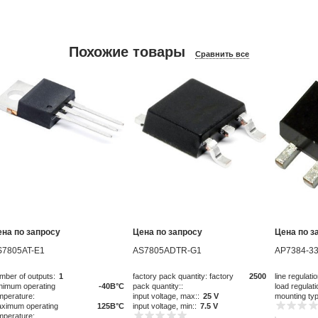
Похожие товары
Сравнить все
ена по запросу
Цена по запросу
Цена по з
S7805AT-E1
AS7805ADTR-G1
AP7384-33
mber of outputs:
1
factory pack quantity: factory
2500
line regulatio
nimum operating
-40В°C
pack quantity::
load regulati
mperature:
input voltage, max::
25 V
mounting ty
ximum operating
125В°C
input voltage, min::
7.5 V
mperature: