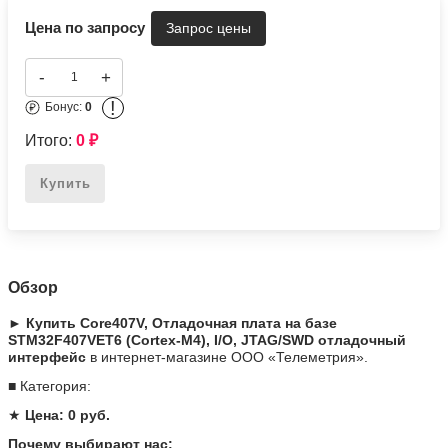
Цена по запросу
-
+
!
Бонус:
0
Итого:
0
₽
Купить
Обзор
► Купить Core407V, Отладочная плата на базе
STM32F407VET6 (Cortex-M4), I/O, JTAG/SWD отладочный
интерфейс
в интернет-магазине ООО «Телеметрия».
■ Категория:
★
Цена: 0 руб.
Почему выбирают нас: