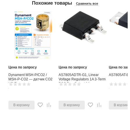
Похожие товары
Сравнить все
Цена по запросу
Цена по запросу
Цена по зап
Dynament MSH-P/CO2 /
AS7805ADTR-G1, Linear
AS7805AT-E
MSH-P-CO2 — датчик CO2
Voltage Regulators 1A 3-Term
NDIR
POS Reg Output 1A
В корзину
В корзину
В корзин