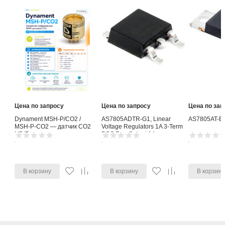
Цена по запросу
Цена по запросу
Цена по зап
Dynament MSH-P/CO2 /
AS7805ADTR-G1, Linear
AS7805AT-E
MSH-P-CO2 — датчик CO2
Voltage Regulators 1A 3-Term
NDIR
POS Reg Output 1A
В корзину
В корзину
В корзин