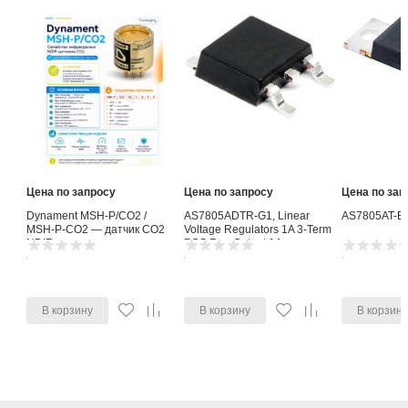
Цена по запросу
Цена по запросу
Цена по зап
Dynament MSH-P/CO2 /
AS7805ADTR-G1, Linear
AS7805AT-E
MSH-P-CO2 — датчик CO2
Voltage Regulators 1A 3-Term
NDIR
POS Reg Output 1A
В корзину
В корзину
В корзин