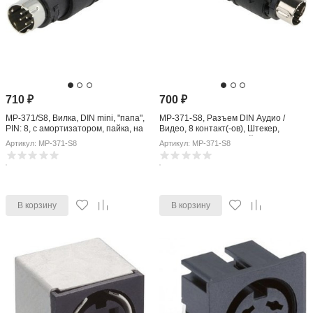
710
₽
700
₽
MP-371/S8, Вилка, DIN mini, "папа",
MP-371-S8, Разъем DIN Аудио /
PIN: 8, с амортизатором, пайка, на
Видео, 8 контакт(-ов), Штекер,
провод
Монтаж на Кабель, Пайка
Артикул: MP-371-S8
Артикул: MP-371-S8
В корзину
В корзину