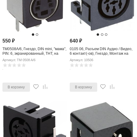
550
₽
640
₽
TM0508A/6, Гнездо, DIN mini, "мама",
0105 06, Разъем DIN Аудио / Видео,
PIN: 6, экранированный, THT, на
6 контакт(-ов), Гнездо, Монтаж на
PCB, 100В
Шасси
Артикул: TM 0508 A/6
Артикул: 10506
В корзину
В корзину