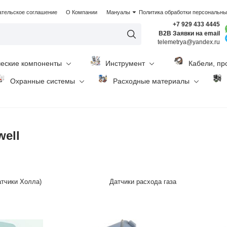
ательское соглашение
О Компании
Мануалы
Политика обработки персональн
+7 929 433 4445
B2B Заявки на email
telemetrya@yandex.ru
ческие компоненты
Инструмент
Кабели, пр
Охранные системы
Расходные материалы
ell
атчики Холла)
Датчики расхода газа