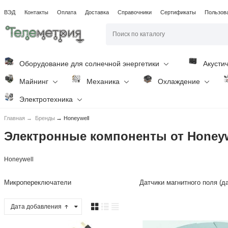
ВЭД
Контакты
Оплата
Доставка
Справочники
Сертификаты
Пользов
Оборудование для солнечной энергетики
Акусти
Майнинг
Механика
Охлаждение
Электротехника
→
Главная
→
Бренды
Honeywell
Электронные компоненты от Honeyw
Honeywell
Микропереключатели
Датчики магнитного поля (д
Дата добавления