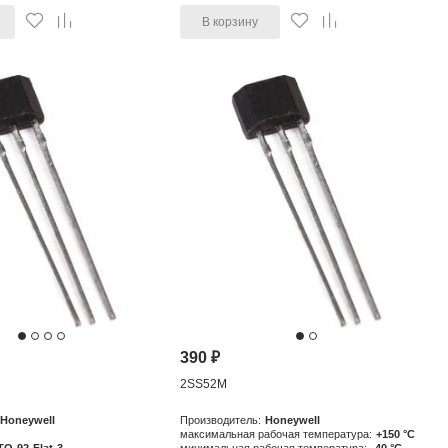
В корзину
390
₽
2SS52M
Honeywell
Производитель:
Honeywell
максимальная рабочая температура:
+150 °C