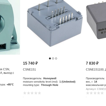
15 740
₽
7 830
₽
ия CSN,
CSNE151
CSNE151100, 
A, выход с
до
Производитель:
Honeywell
Производитель:
moisture sensitivity level (msl):
1 (Unlimited)
вес, г:
14
тура:
+85°C
mounting type:
Through Hole
максимальная р
Артикул: CSNE1