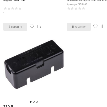
вид монтажа:
Flat
максимальная рабочая темпера
Артикул: SS94A1
В корзину
В корзину
710
₽