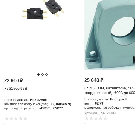
25 640
₽
22 910
₽
CSNS300M, Датчик тока, сер
FSS1500NSB
твердотельный, -600А до 600
закрытым контуром, 12В DC 
Производитель:
Honeywell
Производитель:
Honeywell
вес, г:
62.73
moisture sensitivity level (msl):
1 (Unlimited)
максимальная рабочая темпера
operating temperature:
-40В°C ~ 85В°C
Артикул: CSNS300M