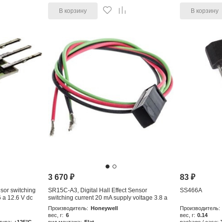
В корзину
В корзину
3 670
₽
83
₽
nsor switching
SR15C-A3, Digital Hall Effect Sensor
SS466A
6 a 12.6 V dc
switching current 20 mA supply voltage 3.8 a
30 V dc
Производитель:
Honeywell
Производитель:
вес, г:
6
вес, г:
0.14