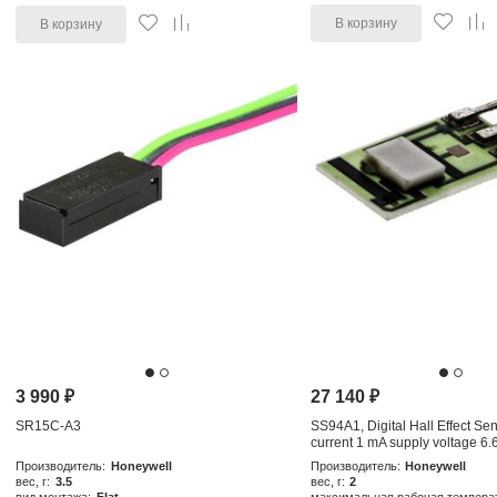
В корзину
В корзину
3 990
₽
27 140
₽
SR15C-A3
SS94A1, Digital Hall Effect Se
current 1 mA supply voltage 6.
Производитель:
Honeywell
Производитель:
Honeywell
вес, г:
3.5
вес, г:
2