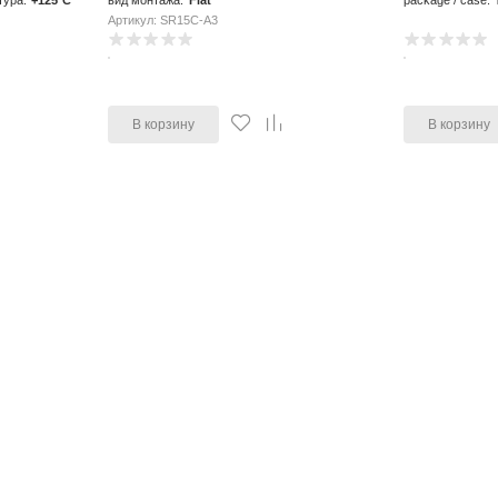
тура:
+125°C
вид монтажа:
Flat
package / case:
Артикул: SR15C-A3
В корзину
В корзину