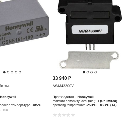
33 940
₽
Датчик
AWM43300V
Honeywell
Производитель:
Honeywell
moisture sensitivity level (msl):
1 (Unlimited)
абочая температура:
+85°C
operating temperature:
-25В°C ~ 85В°C (TA)
51100