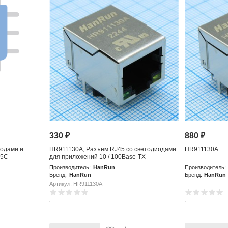
330
₽
880
₽
иодами и
HR911130A, Разъем RJ45 со светодиодами
HR911130A
05C
для приложений 10 / 100Base-TX
Производитель:
HanRun
Производитель:
Бренд:
HanRun
Бренд:
HanRun
Артикул: HR911130A