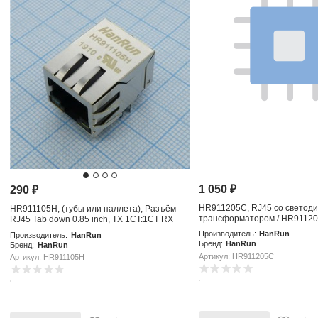
1 050
₽
290
₽
HR911205C, RJ45 со светод
HR911105H, (тубы или паллета), Разъём
трансформатором / HR9112
RJ45 Tab down 0.85 inch, TX 1CT:1CT RX
1CT:1CT LED: G/Y
Производитель:
HanRun
Производитель:
HanRun
Бренд:
HanRun
Бренд:
HanRun
Артикул: HR911205C
Артикул: HR911105H