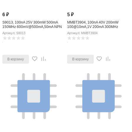
6
₽
5
₽
S9013, 100nA 25V 300mW 500mA
MMBT3904, 100nA 40V 200mW
150MHz 600mV@500mA,50mA NPN
100@10mA,1V 200mA 300MHz
+150-@(Tj) SOT-23 Bipolar Transistors
300mV@50mA,5mA NPN +150-@(Tj)
Артикул: S9013
Артикул: MMBT3904
- BJT ROHS
SOT-23 Bipolar Transistors - BJT
ROHS
В корзину
В корзину