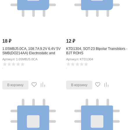
18
₽
12
₽
1.0SMBJ5.0CA, 108.7A 9.2V 6.4V 5V
KTD1304, SOT-23 BIpolar TransIstors -
SMB(DO214AA) Electrostatic and
BJT ROHS
Surge Protection (TVS/ESD) ROHS
Артикул: 1.0SMBJ5.0CA
Артикул: KTD1304
В корзину
В корзину