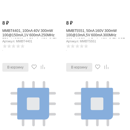
8
₽
8
₽
MMBT4401, 100nA 40V 300mW
MMBT5551, 50nA 160V 300mW
100@150mA,1V 600mA 250MHz
100@10mA,5V 600mA 300MHz
750mV@500mA,50mA +150-@(Tj)
200mV@50mA,5mA +150-@(Tj) SOT-
Артикул: MMBT4401
Артикул: MMBT5551
SOT-23 Bipolar Transistors - BJT
23 Bipolar Transistors - BJT ROHS
ROHS
В корзину
В корзину