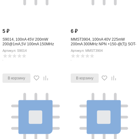
5
₽
6
₽
S9014, 100nA 45V 200mW
MMST3904, 100nA 40V 225mW
200@1mA,5V 100mA 150MHz
200mA 300MHz NPN +150-@(Tj) SOT-
300mV@100mA,5mA +150-@(Tj) SOT-
323-3 Bipolar Transistors - BJT ROHS
Артикул: S9014
Артикул: MMST3904
23 Bipolar Transistors - BJT ROHS
В корзину
В корзину