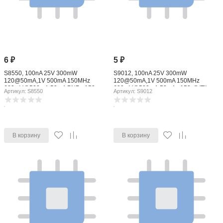
6
₽
5
₽
S8550, 100nA 25V 300mW
S9012, 100nA 25V 300mW
120@50mA,1V 500mA 150MHz
120@50mA,1V 500mA 150MHz
600mV@500mA,50mA PNP +150-
600mV@500mA,50mA +150-@(Tj)
Артикул: S8550
Артикул: S9012
@(Tj) SOT-23 Bipolar Transistors - BJT
SOT-23 Bipolar Transistors - BJT
ROHS
ROHS
В корзину
В корзину