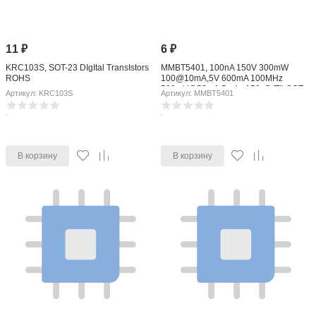
11
₽
6
₽
KRC103S, SOT-23 DIgItal TransIstors
MMBT5401, 100nA 150V 300mW
ROHS
100@10mA,5V 600mA 100MHz
500mV@50mA,5mA +150-@(Tj) SOT-
Артикул: KRC103S
Артикул: MMBT5401
23 Bipolar Transistors - BJT ROHS
В корзину
В корзину