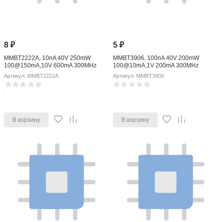
8
₽
5
₽
MMBT2222A, 10nA 40V 250mW
MMBT3906, 100nA 40V 200mW
100@150mA,10V 600mA 300MHz
100@10mA,1V 200mA 300MHz
1V@500mA,50mA +150-@(Tj) SOT-23
400mV@50mA,5mA PNP +150-@(Tj)
Артикул: MMBT2222A
Артикул: MMBT3906
Bipolar Transistors - BJT ROHS
SOT-23 Bipolar Transistors - BJT
ROHS
В корзину
В корзину