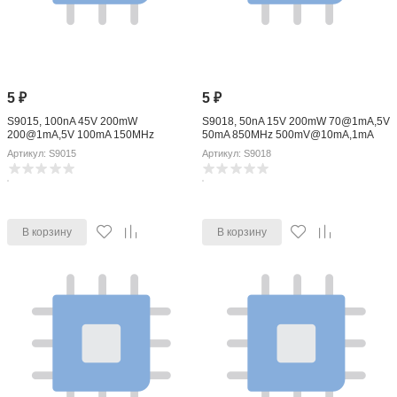
5
₽
5
₽
S9015, 100nA 45V 200mW
S9018, 50nA 15V 200mW 70@1mA,5V
200@1mA,5V 100mA 150MHz
50mA 850MHz 500mV@10mA,1mA
300mV@100mA,5mA +150-@(Tj) SOT-
+150-@(Tj) SOT-23 Bipolar Transistors
Артикул: S9015
Артикул: S9018
23 Bipolar Transistors - BJT ROHS
- BJT ROHS
В корзину
В корзину