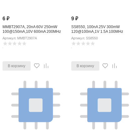
6
₽
9
₽
MMBT2907A, 20nA 60V 250mW
SS8550, 100nA 25V 300mW
100@150mA,10V 600mA 200MHz
120@100mA,1V 1.5A 100MHz
1.6V@500mA,50mA PNP +150-@(Tj)
500mV@800mA,80mA PNP +150-
Артикул: MMBT2907A
Артикул: SS8550
SOT-23 Bipolar Transistors - BJT
@(Tj) SOT-23 Bipolar Transistors - BJT
ROHS
ROHS
В корзину
В корзину