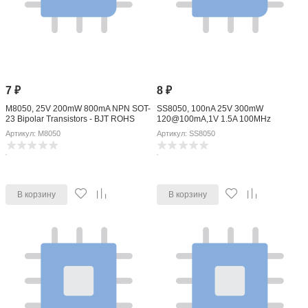
7
₽
8
₽
M8050, 25V 200mW 800mA NPN SOT-
SS8050, 100nA 25V 300mW
23 Bipolar Transistors - BJT ROHS
120@100mA,1V 1.5A 100MHz
500mV@800mA,80mA NPN +150-
Артикул: M8050
Артикул: SS8050
@(Tj) SOT-23 Bipolar Transistors - BJT
ROHS
В корзину
В корзину