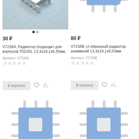
80
₽
30
₽
V7236B, U-образный радиатор
V7236A, Радиатор (подходит для
алюминий 13,3x19,1x9,53мм
корпусов TO220), 13,3x19,1x6,35мм,
тепловое сопротивление 31 К/Вт
Артикул: V7236B
Артикул: V7236A
В корзину
В корзину