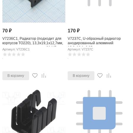
70
₽
170
₽
V7236C1, Радиатор (подходит для
V7237C, U-образный радиатор
корпусов TO220), 13,3x19,1x12,7мм,
анодированный алюминий
тепловое сопротивление 21 К/Вт
13,3x19,1x6,35мм
Артикул: V7236C1
Артикул: V7237C
В корзину
В корзину