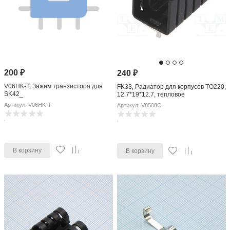
200
₽
240
₽
V06HK-T, Зажим транзистора для
FK33, Радиатор для корпусов TO220,
SK42_
12.7*19*12.7, тепловое
сопротивление 21 К/Вт
Артикул: V06HK-T
Артикул: V8508C
В корзину
В корзину