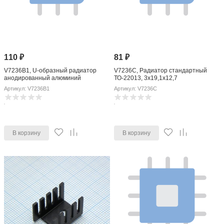
110
₽
81
₽
V7236B1, U-образный радиатор
V7236C, Радиатор стандартный
анодированный алюминий
ТО-22013, 3х19,1х12,7
13,3x19,1x9,53мм
Артикул: V7236B1
Артикул: V7236C
В корзину
В корзину