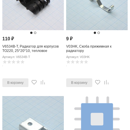
110
₽
9
₽
V6534B-T, Радиатор для корпусов
V03HK, Скоба прижимная к
TO220, 25*20*10, тепловое
радиатору
сопротивление 35 К/Вт
Артикул: V6534B-T
Артикул: V03HK
В корзину
В корзину