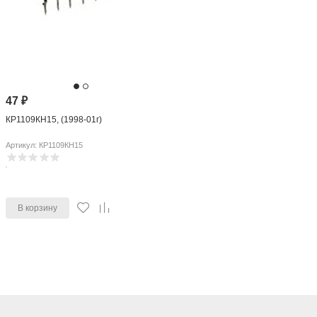
47
₽
КР1109КН15, (1998-01г)
Артикул: КР1109КН15
В корзину