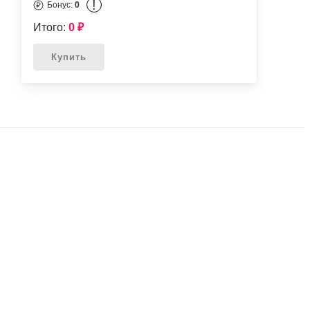
!
Бонус:
0
Итого:
0
₽
Купить