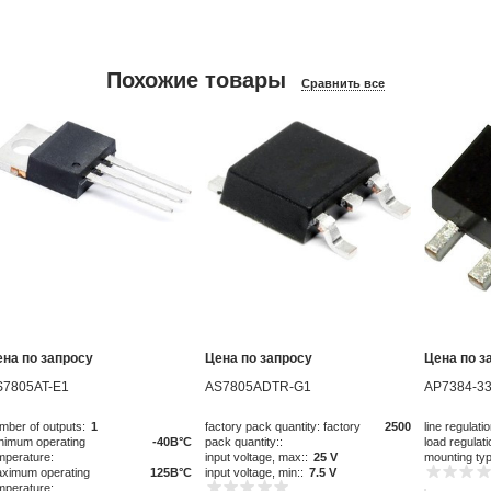
Похожие товары
Сравнить все
ена по запросу
Цена по запросу
Цена по з
S7805AT-E1
AS7805ADTR-G1
AP7384-33
mber of outputs:
1
factory pack quantity: factory
2500
line regulatio
nimum operating
-40В°C
pack quantity::
load regulati
mperature:
input voltage, max::
25 V
mounting ty
ximum operating
125В°C
input voltage, min::
7.5 V
mperature: