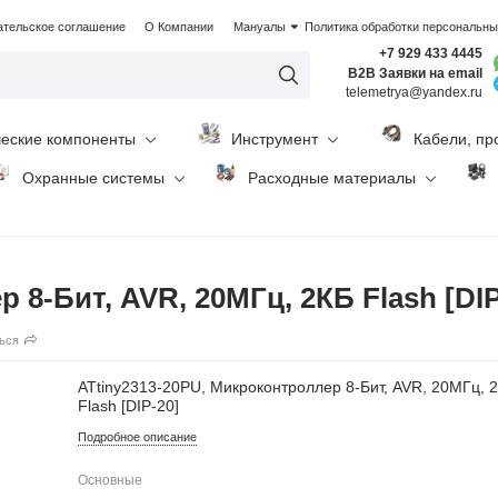
ательское соглашение
О Компании
Мануалы
Политика обработки персональн
+7 929 433 4445
B2B Заявки на email
telemetrya@yandex.ru
ческие компоненты
Инструмент
Кабели, пр
Охранные системы
Расходные материалы
 8-Бит, AVR, 20МГц, 2КБ Flash [DIP
ься
ATtiny2313-20PU, Микроконтроллер 8-Бит, AVR, 20МГц, 
Flash [DIP-20]
Подробное описание
Основные