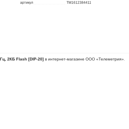
артикул
TM1612384411
ц, 2КБ Flash [DIP-20]
в интернет-магазине ООО «Телеметрия».