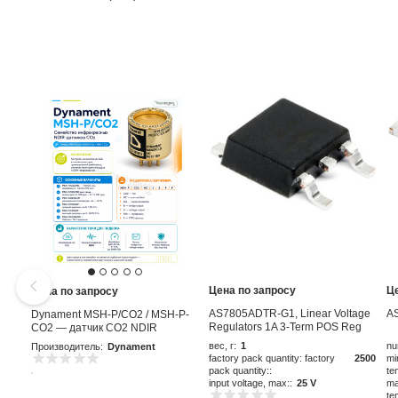
Цена по запросу
Ц
Цена по запросу
AS7805ADTR-G1, Linear Voltage
A
Dynament MSH-P/CO2 / MSH-P-
Regulators 1A 3-Term POS Reg
CO2 — датчик CO2 NDIR
Output 1A
вес, г:
1
nu
Производитель:
Dynament
factory pack quantity: factory
2500
mi
pack quantity::
te
input voltage, max::
25 V
ma
te