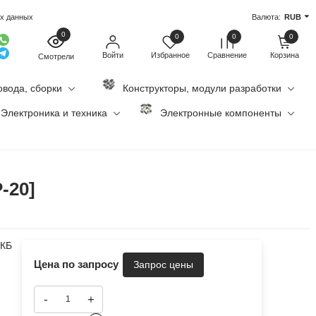
ых данных
Валюта:
RUB
0
0
0
0
Войти
Избранное
Сравнение
Корзина
Смотрели
овода, сборки
Конструкторы, модули разработки
Электроника и техника
Электронные компоненты
-20]
2КБ
Цена по запросу
-
+