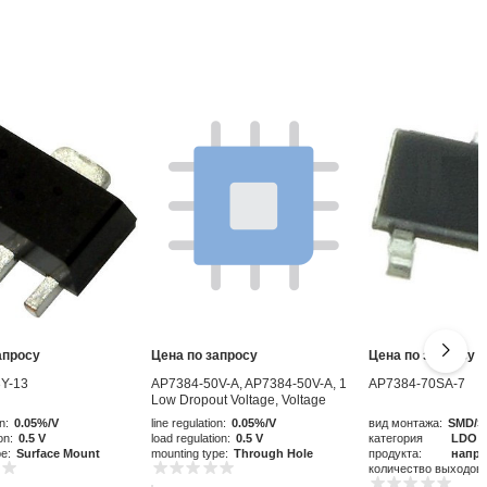
апросу
Цена по запросу
Цена по запросу
Y-13
AP7384-50V-A, AP7384-50V-A, 1
AP7384-70SA-7
Low Dropout Voltage, Voltage
Regulator 50mA, 5 V 3-Pin, TO-92
n:
0.05%/V
line regulation:
0.05%/V
вид монтажа:
SMD/S
on:
0.5 V
load regulation:
0.5 V
категория
LDO р
pe:
Surface Mount
mounting type:
Through Hole
продукта:
напр
количество выходов: