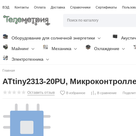
ВЭД
Контакты
Оплата
Доставка
Справочники
Сертификаты
Пользов
Оборудование для солнечной энергетики
Акусти
Майнинг
Механика
Охлаждение
Электротехника
Главная
ATtiny2313-20PU, Микроконтроллер
Оставить отзыв
Поделит
В избранное
В сравнение