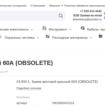
ательское соглашение
О Компании
Мануалы
Политика обработки персональн
+7 929 433 4445
B2B Заявки на email
telemetrya@yandex.ru
ческие компоненты
Инструмент
Кабели, пр
Охранные системы
Расходные материалы
й 60А (OBSOLETE)
ься
24.934.1, Зажим винтовой красный 60А (OBSOLETE)
Подробное описание
Основные
артикул
TM19000433319