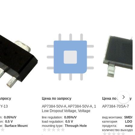
апросу
Цена по запросу
Цена по запросу
Y-13
AP7384-50V-A, AP7384-50V-A, 1
AP7384-70SA-7
Low Dropout Voltage, Voltage
Regulator 50mA, 5 V 3-Pin, TO-92
n:
0.05%/V
line regulation:
0.05%/V
вид монтажа:
SMD/S
on:
0.5 V
load regulation:
0.5 V
категория
LDO р
pe:
Surface Mount
mounting type:
Through Hole
продукта:
напр
количество выходов: