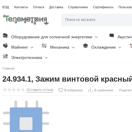
ВЭД
Контакты
Оплата
Доставка
Справочники
Сертификаты
Пользов
Оборудование для солнечной энергетики
Акусти
Майнинг
Механика
Охлаждение
Электротехника
Главная
24.934.1, Зажим винтовой красны
Оставить отзыв
Поделит
В избранное
В сравнение