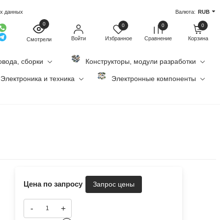
ых данных
Валюта:
RUB
0
0
0
0
Войти
Избранное
Сравнение
Корзина
Смотрели
овода, сборки
Конструкторы, модули разработки
Электроника и техника
Электронные компоненты
Цена по запросу
-
+