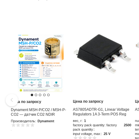
Цена по запросу
Ц
Цена по запросу
AS7805ADTR-G1, Linear Voltage
A
Dynament MSH-P/CO2 / MSH-P-
Regulators 1A 3-Term POS Reg
CO2 — датчик CO2 NDIR
Output 1A
вес, г:
1
nu
Производитель:
Dynament
factory pack quantity: factory
2500
mi
pack quantity::
te
input voltage, max::
25 V
ma
te