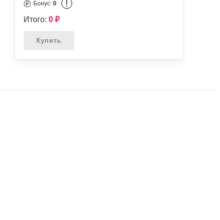
!
Бонус:
0
Итого:
0
₽
Купить