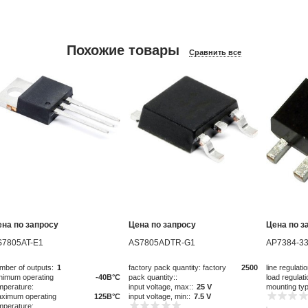
Похожие товары
Сравнить все
ена по запросу
Цена по запросу
Цена по з
S7805AT-E1
AS7805ADTR-G1
AP7384-33
mber of outputs:
1
factory pack quantity: factory
2500
line regulatio
nimum operating
-40В°C
pack quantity::
load regulati
mperature:
input voltage, max::
25 V
mounting ty
ximum operating
125В°C
input voltage, min::
7.5 V
mperature: